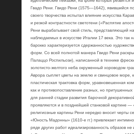
идиллические пейзажи, на фоне которых резвятся и
Гвадо Рени. Гвидо Рени (1575—1642), явившийся п
своего творчества испытал влияние искусства Кара
и резкой контрастности светотени («Распятие апосто
Рени вырабатывает свой стиль, представляющий на
наблюдаемых в искусстве Италии 17 века. Это так
барокко характеризуется сдержанностью художестве
форм. Со всей полнотой манера Гвидо Рени раскр
Палаццо Роспильози), написанной в технике фреск
золотисто-желтого неба окруженный хороводом гра
Аврора сыплет цветы на землю и свинцовое море, к
пластическая трактовка форм, уравновешенная ком
как и противопоставление разных, но притушенных 
для ранней стадии развития барочной декоративно
проявляются и в позднейшей станковой картине — «
религиозные картины Рени нередко вносит черты с
«Юность Мадонны» (1610-е гг.) привлекает интимн
ряде других работ идеализированность образов не 