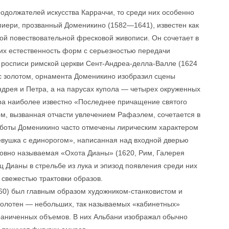
одолжателей искусства Карраччи, то среди них особенно
ери, прозванный Доменикино (1582—1641), известен как
ой повествовательной фресковой живописи. Он сочетает в
их естественность форм с серьезностью передачи
в росписи римской церкви Сент-Андреа-делла-Валле (1624
 с золотом, орнамента Доменикино изобразил сцены
ндрея и Петра, а на парусах купола — четырех окруженных
ера наиболее известно «Последнее причащение святого
рм, вызванная отчасти увлечением Рафаэлем, сочетается в
Работы Доменикино часто отмечены лирическим характером
Девушка с единорогом», написанная над входной дверью
ловно называемая «Охота Дианы» (1620, Рим, Галерея
ц Дианы в стрельбе из лука и эпизод появления среди них
 свежестью трактовки образов.
0) был главным образом художником-станковистом и
полотен — небольших, так называемых «кабинетных»
раниченных объемов. В них Альбани изображал обычно