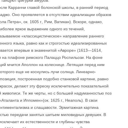
 танцуют фигурки амуров.
осле Карраччи главой болонской школы, в ранний период
ваджо. Оно проявляется в отсутствии идеализации образов
ла Петра», ок. 1605 г., Рим, Ватикан). Вскоре, однако,
иболее яркое выражение одного из течений,
 называемое «классицистическое» направление раннего
нного языка, равно как и строгостью идеализированных
ывается впервые в знаменитой «Авроре» (1613—1614,
и на плафоне римского Палаццо Роспильози. На фоне
ций мчится Аполлон на колеснице. Летящая перед ним
оторого еще не коснулись лучи солнца. Линеарно-
позиция, построенная подобно станковой картине, равно
красок, делают эту фреску исключительно показательной
й живописи. Те же черты, но с большей надуманностью поз
Аталанта и Иппомен»(ок. 1625 г., Неаполь). В свои
ентиментализма и слащавости. Эрмитажная картина
остью передачи занятых шитьем миловидных девушек. В
исключает их естественности и глубины чувства