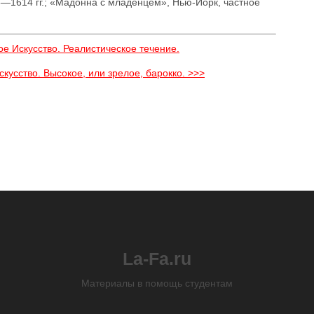
3—1614 гг.; «Мадонна с младенцем», Нью-Йорк, частное
ое Искусство. Реалистическое течение.
кусство. Высокое, или зрелое, барокко. >>>
La-Fa.ru
Материалы в помощь студентам