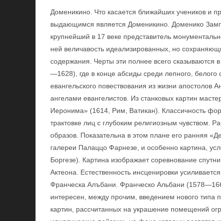
Доменикино. Что касается ближайших учеников и пр
выдающимся является Доменикино. Доменико Зампи
крупнейший в 17 веке представитель монументальн
ней величавость идеализированных, но сохраняющ
содержания. Черты эти полнее всего сказываются 
—1628), где в конце абсиды среди лепного, белого
евангельского повествования из жизни апостолов А
ангелами евангелистов. Из станковых картин маст
Иеронима» (1614, Рим, Ватикан). Классичность фо
трактовке лиц с глубоким религиозным чувством. 
образов. Показательна в этом плане его ранняя «
галереи Палаццо Фарнезе, и особенно картина, ус
Боргезе). Картина изображает соревнование спутни
Актеона. Естественность инсценировки усиливается
Франческа Алъбани. Франческо Альбани (1578—166
интересен, между прочим, введением нового типа 
картин, рассчитанных на украшение помещений ог