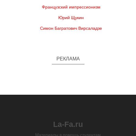
Французский импрессионизм
Юрий Щукин
Симон Багратович Вирсаладзе
РЕКЛАМА
La-Fa.ru
Материалы в помощь студентам