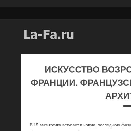
ИСКУССТВО ВОЗР
ФРАНЦИИ. ФРАНЦУЗСК
АРХИ
В 15 веке готика вступает в новую, последнюю фа