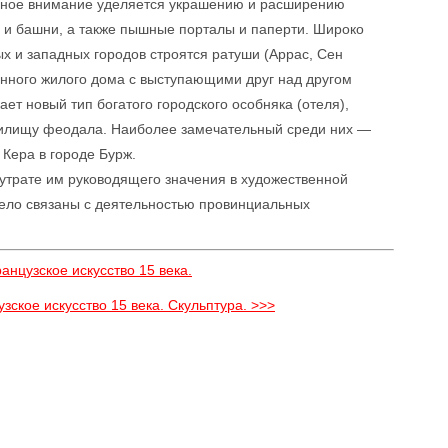
авное внимание уделяется украшению и расширению
и и башни, а также пышные порталы и паперти. Широко
ых и западных городов строятся ратуши (Аррас, Сен
нного жилого дома с выступающими друг над другом
ет новый тип богатого городского особняка (отеля),
жилищу феодала. Наиболее замечательный среди них —
Кера в городе Бурж.
утрате им руководящего значения в художественной
ецело связаны с деятельностью провинциальных
анцузское искусство 15 века.
ское искусство 15 века. Скульптура. >>>