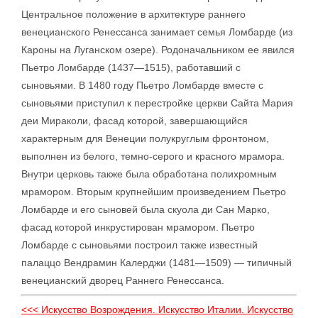
Центральное положение в архитектуре раннего
венецианского Ренессанса занимает семья Ломбарде (из
Кароны на Луганском озере). Родоначальником ее явился
Пьетро Ломбарде (1437—1515), работавший с
сыновьями. В 1480 году Пьетро Ломбарде вместе с
сыновьями приступил к перестройке церкви Сайта Мария
деи Мираколи, фасад которой, завершающийся
характерным для Венеции полукруглым фронтоном,
выполнен из белого, темно-серого и красного мрамора.
Внутри церковь также была обработана полихромным
мрамором. Вторым крупнейшим произведением Пьетро
Ломбарде и его сыновей была скуола ди Сан Марко,
фасад которой инкрустирован мрамором. Пьетро
Ломбарде с сыновьями построил также известный
палаццо Вендрамин Калерджи (1481—1509) — типичный
венецианский дворец Раннего Ренессанса.
<<< Искусство Возрождения. Искусство Италии. Искусство