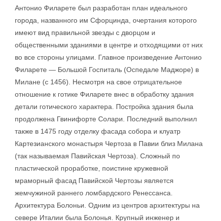
Антонио Филарете был разработан план идеального
города, названного им Сфорцинда, очертания которого
имеют вид правильной звезды с дворцом и
общественными зданиями в центре и отходящими от них
во все стороны улицами. Главное произведение Антонио
Филарете — Большой Госпиталь (Оспедале Маджоре) в
Милане (с 1456). Несмотря на свое отрицательное
отношение к готике Филарете внес в обработку здания
детали готического характера. Постройка здания была
продолжена Гвинифорте Солари. Последний выполнил
также в 1475 году отделку фасада собора и клуатр
Картезианского монастыря Чертоза в Павии близ Милана
(так называемая Павийская Чертоза). Сложный по
пластической проработке, поистине кружевной
мраморный фасад Павийской Чертозы является
жемчужиной раннего ломбардского Ренессанса.
Архитектура Болоньи. Одним из центров архитектуры на
севере Италии была Болонья. Крупный инженер и