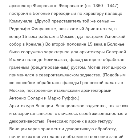
архитектор Фиораванте Фиораванти (ок. 1360—1447)
построил в Болонье переходный по характеру палаццо
Коммунале. (Другой представитель той же семьи —
Ридольфо Фиораванте, называемый Аристотелем, в
конце 15 века работал в Москве, где построил Успенский
собор в Кремле.) Во второй половине 15 века в Болонье
было сооружено характерное для архитектуры Северной
Италии палаццо Бевильаква, фасад которого обработан
граненым (фацетированным) рустом. Мотив этот широко
применялся в североитальянском зодчестве. (Подобным
же способом обработаны фасады Грановитой палаты в
Москве, построенной итальяскими архитекторами
Антонио Солари и Марко Руффо.)
Архитектура Венеции. Венецианское зодчество, так же как
и североитальянское, отличалось своей живописностью и
декоративностью. Ренессанс проник в архитектуру
Венеции через орнамент и декоративную обработку,
почти не затронув планов и объемного решения зданий.