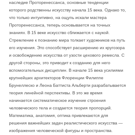
наследие Проторенессанса, основные тенденции
которого родственны искусству начала 15 века. Однако то,
что только интуитивно, на ощупь искали мастера
Проторенессанса, теперь основывается на точных
знаниях. В 15 веке искусство сближается с наукой.
Стремление к познанию мира толкает художников на путь
его изучения. Это способствует расширению их кругозора
и освобождению искусства от узости цехового ремесла. С
другой стороны, это приводит к созданию для него
вспомогательных дисциплин. В начале 15 века усилиями
крупнейших архитекторов Флоренции Филиппе
Брунеллеско и Леона Баттиста Альберти разрабатывается
теория линейной перспективы. В это же время
начинается систематическое изучение строения
человеческого тела и создается теория пропорций.
Математика, анатомия, оптика привлекаются для
решения важнейших задач реалистического искусства —
изображения человеческой фигуры и пространства.