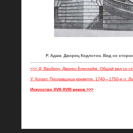
Р. Адам. Дворец Кедлстон. Вид со сторон
<<< Д. Ванброу. Дворец Бленхейм. Общий вид со сто
У. Xогарт. Продавщица креветок. 1740—1750-е гг. 
Искусство XVII-XVIII веков >>>