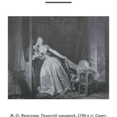
Ж.-О. Фрагонар. Поцелуй украдкой. 1780-е гг. Санкт-