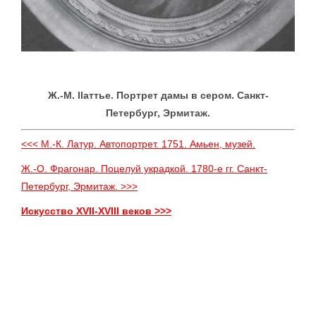
Ж.-М. IIаттье. Портрет дамы в сером. Санкт-
Петербург, Эрмитаж.
<<< М.-К. Латур. Автопортрет. 1751. Амьен, музей.
Ж.-О. Фрагонар. Поцелуй украдкой. 1780-е гг. Санкт-
Петербург, Эрмитаж. >>>
Искусство XVII-XVIII веков >>>