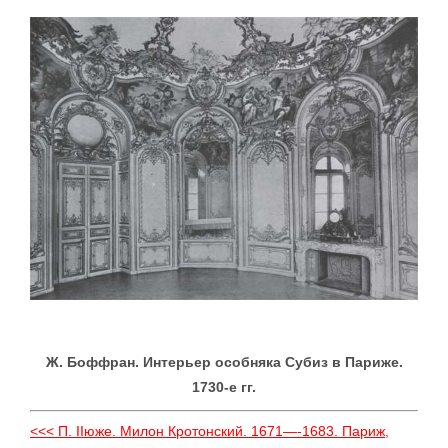
Ж. Боффран. Интерьер особняка Субиз в Париже.
1730-е гг.
<<< П. IIюже. Милон Кротонский. 1671—-1683. Париж,