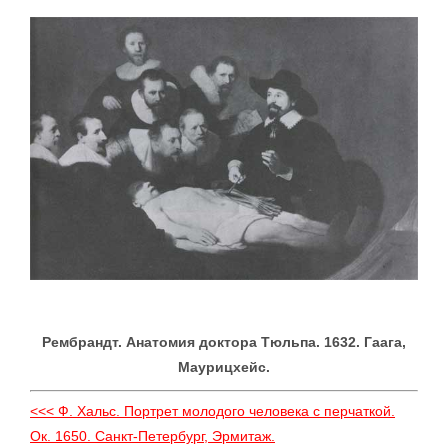
Рембрандт. Анатомия доктора Тюльпа. 1632. Гаага,
Маурицхейс.
<<< Ф. Xальс. Портрет молодого человека с перчаткой.
Ок. 1650. Санкт-Петербург, Эрмитаж.