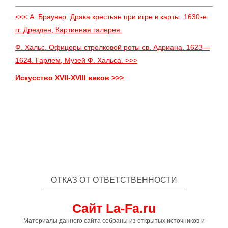
<<< А. Браувер. Драка крестьян при игре в карты. 1630-е
гг. Дрезден, Картинная галерея.
Ф. Xальс. Офицеры стрелковой роты св. Адриана. 1623—
1624. Гарлем, Музей Ф. Хальса. >>>
Искусство XVII-XVIII веков >>>
ОТКАЗ ОТ ОТВЕТСТВЕННОСТИ
Сайт La-Fa.ru
Материалы данного сайта собраны из открытых источников и