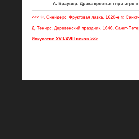
А. Браувер. Драка крестьян при игре в 
<<< Ф. Снейдерс. Фруктовая лавка. 1620-е гг. Санкт
Д. Тенирс. Деревенский праздник. 1646. Санкт-Пете
Искусство XVII-XVIII веков >>>