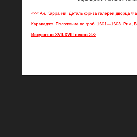
<<< Ан. Карраччи. Деталь фриза галереи дворца Ф
Караваджо. Положение во гроб. 1601—1603. Рим, В
Искусство XVII-XVIII веков >>>