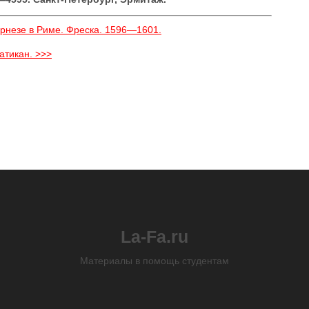
арнезе в Риме. Фреска. 1596—1601.
атикан. >>>
La-Fa.ru
Материалы в помощь студентам