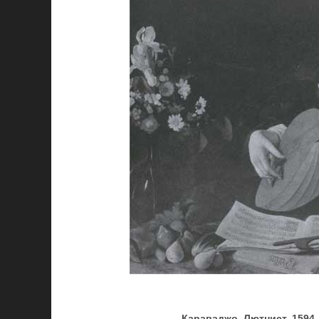
Караваджо. Лютнист. 1594