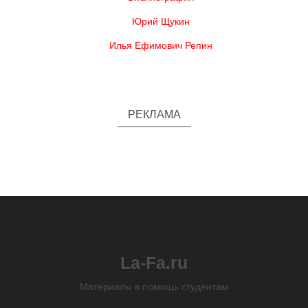
Юрий Щукин
Илья Ефимович Репин
РЕКЛАМА
La-Fa.ru
Материалы в помощь студентам