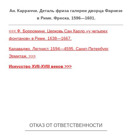
Ан. Карраччи. Деталь фриза галереи дворца Фарнезе
в Риме. Фреска. 1596—1601.
<<< Ф. Борромини. Церковь Сан Карло «у четырех
фонтанов» в Риме. 1638—1667.
Караваджо. Лютнист. 1594—4595. Санкт-Петербург,
Эрмитаж. >>>
Искусство XVII-XVIII веков >>>
ОТКАЗ ОТ ОТВЕТСТВЕННОСТИ