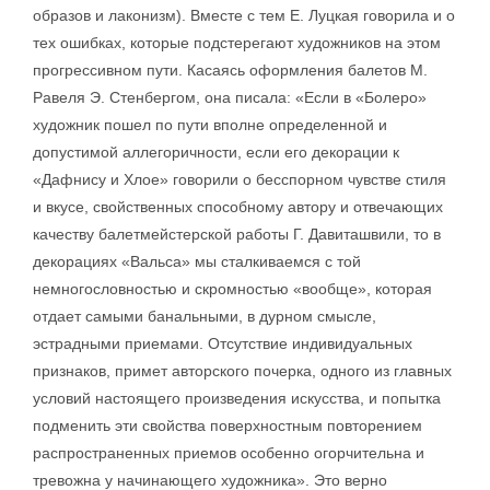
образов и лаконизм). Вместе с тем Е. Луцкая говорила и о
тех ошибках, которые подстерегают художников на этом
прогрессивном пути. Касаясь оформления балетов М.
Равеля Э. Стенбергом, она писала: «Если в «Болеро»
художник пошел по пути вполне определенной и
допустимой аллегоричности, если его декорации к
«Дафнису и Хлое» говорили о бесспорном чувстве стиля
и вкусе, свойственных способному автору и отвечающих
качеству балетмейстерской работы Г. Давиташвили, то в
декорациях «Вальса» мы сталкиваемся с той
немногословностью и скромностью «вообще», которая
отдает самыми банальными, в дурном смысле,
эстрадными приемами. Отсутствие индивидуальных
признаков, примет авторского почерка, одного из главных
условий настоящего произведения искусства, и попытка
подменить эти свойства поверхностным повторением
распространенных приемов особенно огорчительна и
тревожна у начинающего художника». Это верно