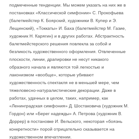
подмеченные тенденции. Мы можем указать на них же в
постановках «Классической симфонии» С. Прокофьева
(балетмейстер К. Боярский, художники В. Купер и Э.
Лещинский), «Токкаты» И. Баха (балетмейстер М. Газие,
художник Н. Карягин) и в других работах. Абстрактность
балетмейстерского решения повлекла за собой и
безликость художественного оформления. Отвлеченные
плоскости, линии, драпировки не несут никакого
образного начала и являются той легкостью и
лаконизмом «вообще», которые убивают
художественность спектакля не в меньшей мере, чем
тяжеловесно-натуралистические декорации. Даже в
работах, удачных в целом, таких, например, как
«Ленинградская симфония» Д. Шостаковича (художник М.
Гордон) или «Берег надежды» А. Петрова (художник В.
Доррер) в постановке И. Вельского, некоторая «боязнь
конкретности» порой отрицательно сказывается на
художественном впечатлении.