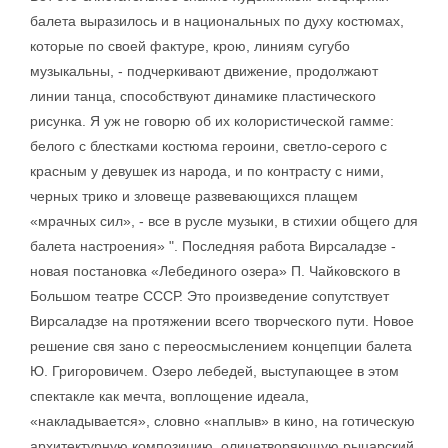
балета выразилось и в национальных по духу костюмах,
которые по своей фактуре, крою, линиям сугубо
музыкальны, - подчеркивают движение, продолжают
линии танца, способствуют динамике пластического
рисунка. Я уж не говорю об их колористической гамме:
белого с блестками костюма героини, светло-серого с
красным у девушек из народа, и по контрасту с ними,
черных трико и зловеще развевающихся плащем
«мрачных сил», - все в русле музыки, в стихии общего для
балета настроения» ". Последняя работа Вирсаладзе -
новая постановка «Лебединого озера» П. Чайковского в
Большом театре СССР. Это произведение сопутствует
Вирсаладзе на протяжении всего творческого пути. Новое
решение свя зано с переосмыслением концепции балета
Ю. Григоровичем. Озеро лебедей, выступающее в этом
спектакле как мечта, воплощение идеала,
«накладывается», словно «наплыв» в кино, на готическую
архитектурную композицию, олицетворяющую рыцарский