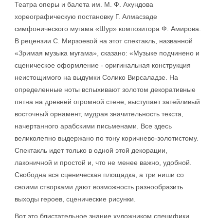
Театра оперы и балета им. М. Ф. Ахундова
хореографическую постановку Г. Алмасзаде
симфонического мугама «Шур» композитора Ф. Амирова.
В рецензии С. Мирзоевой на этот спектакль, названной
«Зримая музыка мугама», сказано: «Музыке подчинено и
сценическое оформление - оригинальная конструкция
неистощимого на выдумки Солико Вирсаладзе. На
определенные ноты вспыхивают золотом декоративные
пятна на древней огромной стене, выступает затейливый
восточный орнамент, мудрая значительность текста,
начертанного арабскими письменами. Все здесь
великолепно выдержано по тону коричнево-золотистому.
Спектакль идет только в одной этой декорации,
лаконичной и простой и, что не менее важно, удобной.
Свободна вся сценическая площадка, а три ниши со
своими створками дают возможность разнообразить
выходы героев, сценические рисунки.
Вот это блистательное знание художником специфики