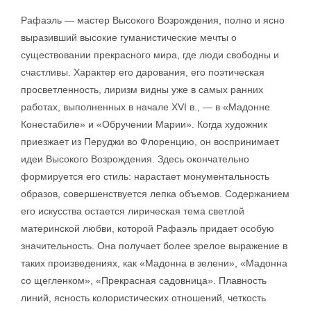
Рафаэль — мастер Высокого Возрождения, полно и ясно
выразивший высокие гуманистические мечты о
существовании прекрасного мира, где люди свободны и
счастливы. Характер его дарования, его поэтическая
просветленность, лиризм видны уже в самых ранних
работах, выполненных в начале XVI в., — в «Мадонне
Конестабиле» и «Обручении Марии». Когда художник
приезжает из Перуджи во Флоренцию, он воспринимает
идеи Высокого Возрождения. Здесь окончательно
формируется его стиль: нарастает монументальность
образов, совершенствуется лепка объемов. Содержанием
его искусства остается лирическая тема светлой
материнской любви, которой Рафаэль придает особую
значительность. Она получает более зрелое выражение в
таких произведениях, как «Мадонна в зелени», «Мадонна
со щегленком», «Прекрасная садовница». Плавность
линий, ясность колористических отношений, четкость