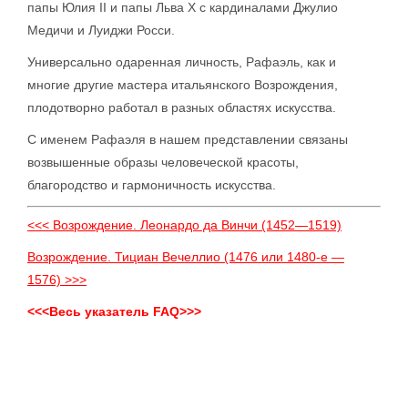
папы Юлия II и папы Льва X с кардиналами Джулио
Медичи и Луиджи Росси.
Универсально одаренная личность, Рафаэль, как и
многие другие мастера итальянского Возрождения,
плодотворно работал в разных областях искусства.
С именем Рафаэля в нашем представлении связаны
возвышенные образы человеческой красоты,
благородство и гармоничность искусства.
<<< Возрождение. Леонардо да Винчи (1452—1519)
Возрождение. Тициан Вечеллио (1476 или 1480-е —
1576) >>>
<<<Весь указатель FAQ>>>