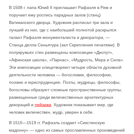
В 1508 г. папа Юлий II приглашает Рафаэля в Рим и
поручает ему роспись парадных залов (станц)
Ватиканского дворца. Художник расписал три зала и
лучший из них, где с наибольшей полнотой раскрылся
талант Рафаэля-монументалиста и декоратора, —
Станца делла Сеньятура (зал Скрепления печатями). В
полукружьях стен размещены композиции «Диспут»,
«Афинская школа», «Парнас», «Мудрость, Мера и Сила».
Эти композиции олицетворяют четыре области духовной
деятельности человека — богословие, философию,
поэзию и юриспруденцию. Поэты, мудрецы, философы,
богословы образуют сложные пространственные группы,
размещенные среди величественных архитектурных
декораций и
пейзажа
. Художник показывает мир, где
человек величествен, мудр, уверен в себе.
В 1515—1519 гг. Рафаэль создает «Сикстинскую
мадонну» — одно из самых прославленных произведений