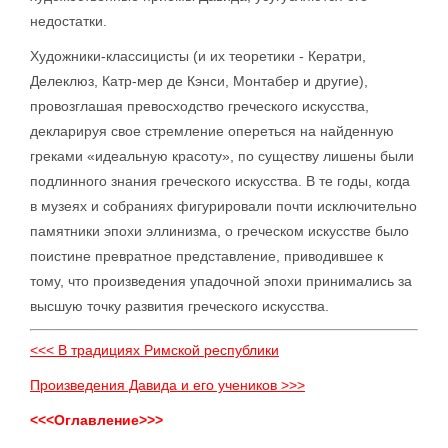
недостатки.
Художники-классицисты (и их теоретики - Кератри,
Делеклюз, Катр-мер де Кэнси, Монтабер и другие),
провозглашая превосходство греческого искусства,
декларируя свое стремление опереться на найденную
греками «идеальную красоту», по существу лишены были
подлинного знания греческого искусства. В те годы, когда
в музеях и собраниях фигурировали почти исключительно
памятники эпохи эллинизма, о греческом искусстве было
поистине превратное представление, приводившее к
тому, что произведения упадочной эпохи принимались за
высшую точку развития греческого искусства.
<<< В традициях Римской республики
Произведения Давида и его учеников >>>
<<<Оглавление>>>