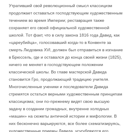
Утративший свой революционный смысл классицизм
продолжает оставаться господствующим художественным
течением во время Империи; реставрация также
сохраняет его своей официальной художественной
школой. Тот факт, что в силу закона 1816 года Давид, как
«цареубийца», голосовавший когда-то в Конвенте за
смерть Людовика XVI, должен был отправиться в изгнание
в Брюссель, где и оставался до конца своей жизни (1825),
ничего не меняет в господствующем положении
классической школы. Во главе мастерской Давида
становится Гро, продолжающий традицию учителя.
Многочисленные ученики и последователи Давида
стремятся остаться верными художественным принципам
классицизма; они по-прежнему видят свою высшую
задачу в создании громадных, внутренне холодных
«машин» на сюжеты античной истории и мифологии. В
них бесконечно варьируются, все более схематизируясь,
художественные приемы Давида, усугубляются его