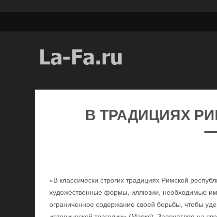
В ТРАДИЦИЯХ Р
«В классически строгих традициях Римской респуб
художественные формы, иллюзии, необходимые им д
ограниченное содержание своей борьбы, чтобы уде
исторической трагедии» (Маркс). Запечатляя на св