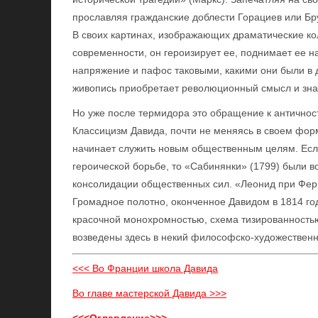
прославляя гражданские доблести Горациев или Бру
В своих картинах, изображающих драматические кол
современности, он героизирует ее, поднимает ее н
напряжение и пафос таковыми, какими они были в 
живопись приобретает революционный смысл и зна
Но уже после термидора это обращение к античнос
Классицизм Давида, почти не меняясь в своем фор
начинает служить новым общественным целям. Если
героической борьбе, то «Сабинянки» (1799) были в
консолидации общественных сил. «Леонид при Фер
Громадное полотно, оконченное Давидом в 1814 год
красочной монохромностью, схема тизированностью
возведены здесь в некий философско-художествен
<<< Во Франции школа Давида
Во главе мастерской Давида >>>