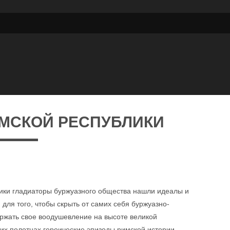
ИМСКОЙ РЕСПУБЛИКИ
лики гладиаторы буржуазного общества нашли идеалы и
ля того, чтобы скрыть от самих себя буржуазно-
ржать свое воодушевление на высоте великой
оих полотнах героические эпизоды римской истории,