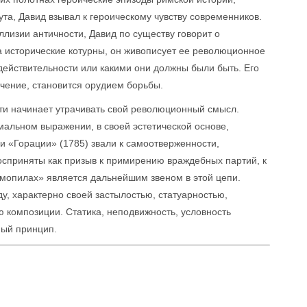
та, Давид взывал к героическому чувству современников.
лизии античности, Давид по существу говорит о
а исторические котурны, он живописует ее революционное
действительности или какими они должны были быть. Его
чение, становится орудием борьбы.
ти начинает утрачивать свой революционный смысл.
мальном выражении, в своей эстетической основе,
 «Горации» (1785) звали к самоотверженности,
осприняты как призыв к примирению враждебных партий, к
мопилах» является дальнейшим звеном в этой цепи.
у, характерно своей застылостью, статуарностью,
 композиции. Статика, неподвижность, условность
ный принцип.