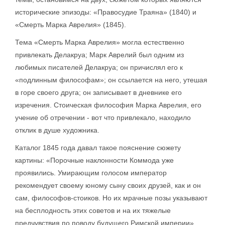
исторические эпизоды: «Правосудие Траяна» (1840) и
«Смерть Марка Аврелия» (1845).
Тема «Смерть Марка Аврелия» могла естественно
привлекать Делакруа; Марк Аврелий был одним из
любимых писателей Делакруа; он причислял его к
«подлинным философам»; он ссылается на него, утешая
в горе своего друга; он записывает в дневнике его
изречения. Стоическая философия Марка Аврелия, его
учение об отречении - вот что привлекало, находило
отклик в душе художника.
Каталог 1845 года давал такое пояснение сюжету
картины: «Порочные наклонности Коммода уже
проявились. Умирающим голосом император
рекомендует своему юному сыну своих друзей, как и он
сам, философов-стоиков. Но их мрачные позы указывают
на бесплодность этих советов и на их тяжелые
предчувствия по поводу будущего Римской империи».