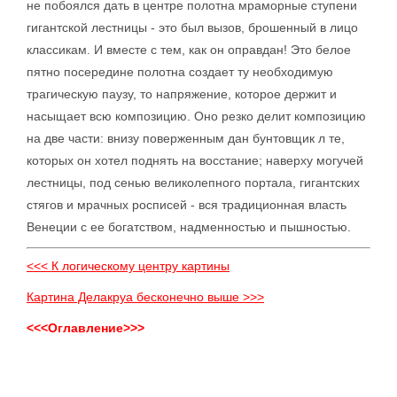
не побоялся дать в центре полотна мраморные ступени
гигантской лестницы - это был вызов, брошенный в лицо
классикам. И вместе с тем, как он оправдан! Это белое
пятно посередине полотна создает ту необходимую
трагическую паузу, то напряжение, которое держит и
насыщает всю композицию. Оно резко делит композицию
на две части: внизу поверженным дан бунтовщик л те,
которых он хотел поднять на восстание; наверху могучей
лестницы, под сенью великолепного портала, гигантских
стягов и мрачных росписей - вся традиционная власть
Венеции с ее богатством, надменностью и пышностью.
<<< К логическому центру картины
Картина Делакруа бесконечно выше >>>
<<<Оглавление>>>