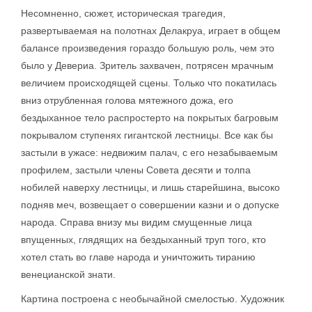
Несомненно, сюжет, историческая трагедия,
развертываемая на полотнах Делакруа, играет в общем
балансе произведения гораздо большую роль, чем это
было у Девериа. Зритель захвачен, потрясен мрачным
величием происходящей сцены. Только что покатилась
вниз отрубленная голова мятежного дожа, его
бездыханное тело распростерто на покрытых багровым
покрывалом ступенях гигантской лестницы. Все как бы
застыли в ужасе: недвижим палач, с его незабываемым
профилем, застыли члены Совета десяти и толпа
нобилей наверху лестницы, и лишь старейшина, высоко
подняв меч, возвещает о совершении казни и о допуске
народа. Справа внизу мы видим смущенные лица
впущенных, глядящих на бездыханный труп того, кто
хотел стать во главе народа и уничтожить тиранию
венецианской знати.
Картина построена с необычайной смелостью. Художник