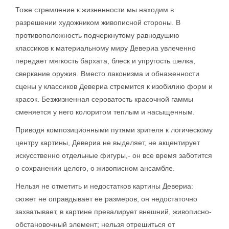
Тоже стремление к жизненности мы находим в
разрешении художником живописной стороны. В
противоположность подчеркнутому равнодушию
классиков к материальному миру Девериа увлеченно
передает мягкость бархата, блеск и упругость шелка,
сверкание оружия. Вместо лаконизма и обнаженности
сцены у классиков Девериа стремится к изобилию форм и
красок. Безжизненная сероватость красочной гаммы
сменяется у него колоритом теплым и насыщенным.
Приводя композиционными путями зрителя к логическому
центру картины, Девериа не выделяет, не акцентирует
искусственно отдельные фигуры,- он все время заботится
о сохранении целого, о живописном ансамбле.
Нельзя не отметить и недостатков картины Девериа:
сюжет не оправдывает ее размеров, он недостаточно
захватывает, в картине превалирует внешний, живописно-
обстановочный элемент; нельзя отрешиться от