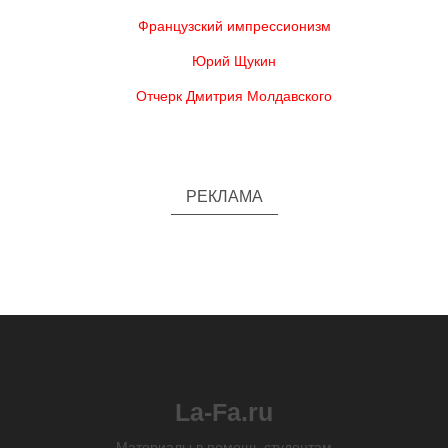
Французский импрессионизм
Юрий Щукин
Отчерк Дмитрия Молдавского
РЕКЛАМА
La-Fa.ru
Материалы в помощь студентам