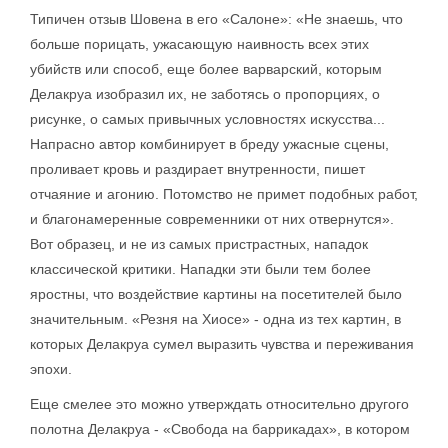
Типичен отзыв Шовена в его «Салоне»: «Не знаешь, что
больше порицать, ужасающую наивность всех этих
убийств или способ, еще более варварский, которым
Делакруа изобразил их, не заботясь о пропорциях, о
рисунке, о самых привычных условностях искусства...
Напрасно автор комбинирует в бреду ужасные сцены,
проливает кровь и раздирает внутренности, пишет
отчаяние и агонию. Потомство не примет подобных работ,
и благонамеренные современники от них отвернутся».
Вот образец, и не из самых пристрастных, нападок
классической критики. Нападки эти были тем более
яростны, что воздействие картины на посетителей было
значительным. «Резня на Хиосе» - одна из тех картин, в
которых Делакруа сумел выразить чувства и переживания
эпохи.
Еще смелее это можно утверждать относительно другого
полотна Делакруа - «Свобода на баррикадах», в котором