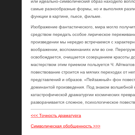
или идеально-символический образ находило вопло
самые разнообразные формы, но и выполняя разли
функции в картине, пьесе, фильме.
Изображение фантастического, мира могло получит
средством передать особое лирическое переживани
произведении мы нередко встречаемся с характер
воображении, воспоминаниях или во сне. Перегр
освобождается, очищается созерцанием красоты д
мастерством этим приемом пользуется Ч. Айтматов 
повествование строится на мягких переходах от не
представлений и образов. «Пейзажный» фон повести
доминантой произведения. Под знаком волшебной к
катастрофической драматургии космических превр
разворачивается сложное, психологическое повеств
<<< Точность драматурга
Символическая обобщенность >>>