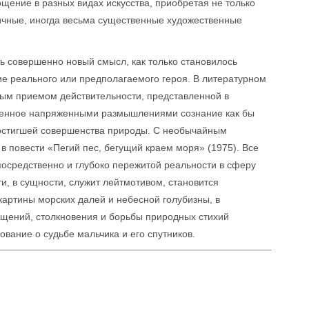
щение в разных видах искусства, приобретая не только
чные, иногда весьма существенные художественные
ь совершенно новый смысл, как только становилось
е реального или предполагаемого героя. В литературном
ным приемом действительности, представленной в
уженное напряженными размышлениями сознание как бы
остигшей совершенства природы. С необычайным
в повести «Пегий пес, бегущий краем моря» (1975). Все
посредственно и глубоко пережитой реальности в сферу
, в сущности, служит лейтмотивом, становится
артины морских далей и небесной голубизны, в
ащений, столкновения и борьбы природных стихий
ование о судьбе мальчика и его спутников.