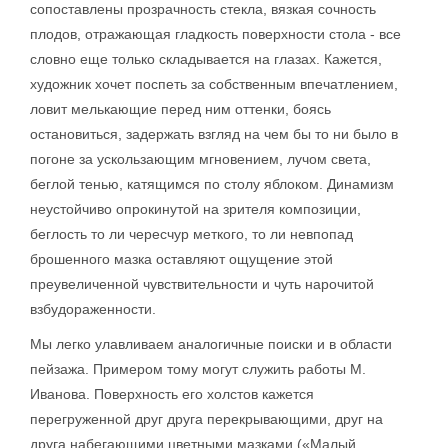
сопоставлены прозрачность стекла, вязкая сочность
плодов, отражающая гладкость поверхности стола - все
словно еще только складывается на глазах. Кажется,
художник хочет поспеть за собственным впечатлением,
ловит мелькающие перед ним оттенки, боясь
остановиться, задержать взгляд на чем бы то ни было в
погоне за ускользающим мгновением, лучом света,
беглой тенью, катящимся по столу яблоком. Динамизм
неустойчиво опрокинутой на зрителя композиции,
беглость то ли чересчур меткого, то ли невпопад
брошенного мазка оставляют ощущение этой
преувеличенной чувствительности и чуть нарочитой
взбудораженности.
Мы легко улавливаем аналогичные поиски и в области
пейзажа. Примером тому могут служить работы М.
Иванова. Поверхность его холстов кажется
перегруженной друг друга перекрывающими, друг на
друга набегающими цветными мазками («Малый