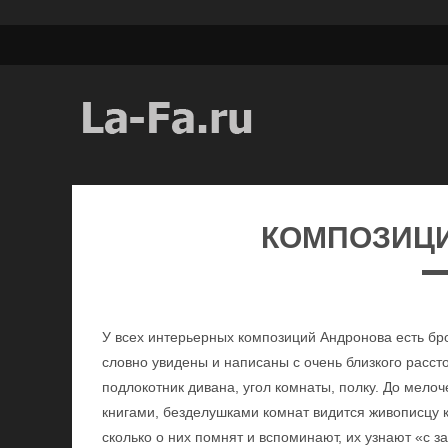
КОМПОЗИЦ
У всех интерьерных композиций Андронова есть бр
словно увидены и написаны с очень близкого рассто
подлокотник дивана, угол комнаты, полку. До мел
книгами, безделушками комнат видится живописцу ка
сколько о них помнят и вспоминают, их узнают «с 