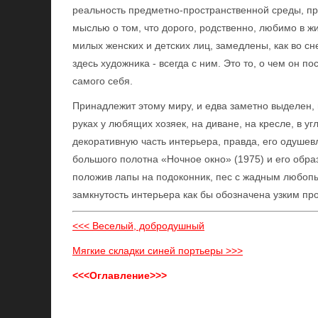
реальность предметно-пространственной среды, при
мыслью о том, что дорого, родственно, любимо в ж
милых женских и детских лиц, замедлены, как во сн
здесь художника - всегда с ним. Это то, о чем он п
самого себя.
Принадлежит этому миру, и едва заметно выделен, 
руках у любящих хозяек, на диване, на кресле, в 
декоративную часть интерьера, правда, его одушев
большого полотна «Ночное окно» (1975) и его обра
положив лапы на подоконник, пес с жадным любопы
замкнутость интерьера как бы обозначена узким пр
<<< Веселый, добродушный
Мягкие складки синей портьеры >>>
<<<Оглавление>>>