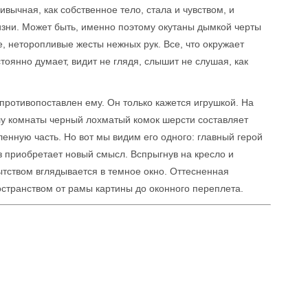
вычная, как собственное тело, стала и чувством, и
изни. Может быть, именно поэтому окутаны дымкой черты
е, неторопливые жесты нежных рук. Все, что окружает
остоянно думает, видит не глядя, слышит не слушая, как
противопоставлен ему. Он только кажется игрушкой. На
углу комнаты черный лохматый комок шерсти составляет
ленную часть. Но вот мы видим его одного: главный герой
з приобретает новый смысл. Вспрыгнув на кресло и
тством вглядывается в темное окно. Оттесненная
остранством от рамы картины до оконного переплета.