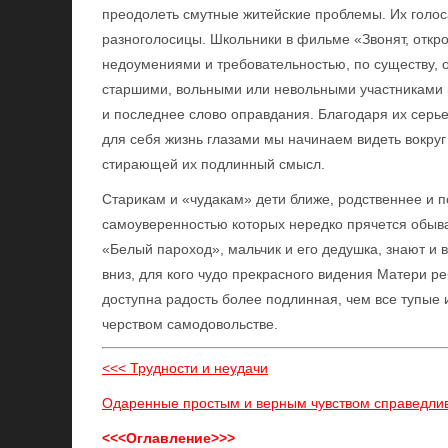
преодолеть смутные житейские проблемы. Их голос
разноголосицы. Школьники в фильме «Звонят, открой
недоумениями и требовательностью, по существу,
старшими, вольными или невольными участниками к
и последнее слово оправдания. Благодаря их сер
для себя жизнь глазами мы начинаем видеть вокру
стирающей их подлинный смысл.
Старикам и «чудакам» дети ближе, родственнее и 
самоуверенностью которых нередко прячется обыва
«Белый пароход», мальчик и его дедушка, знают и в
вниз, для кого чудо прекрасного видения Матери ре
доступна радость более подлинная, чем все тупые 
черством самодовольстве.
<<< Трудности и неудачи
Одаренные простым и верным чувством справедлив
<<<Оглавление>>>