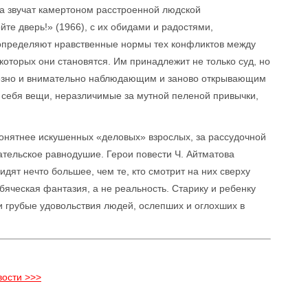
а звучат камертоном расстроенной людской
те дверь!» (1966), с их обидами и радостями,
 определяют нравственные нормы тех конфликтов между
оторых они становятся. Им принадлежит не только суд, но
ьезно и внимательно наблюдающим и заново открывающим
г себя вещи, неразличимые за мутной пеленой привычки,
понятнее искушенных «деловых» взрослых, за рассудочной
тельское равнодушие. Герои повести Ч. Айтматова
идят нечто большее, чем те, кто смотрит на них сверху
бяческая фантазия, а не реальность. Старику и ребенку
и грубые удовольствия людей, ослепших и оглохших в
ости >>>