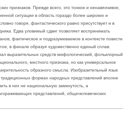
ских признаков. Прежде всего, это тонкое и ненавязчивое,
енной ситуации в область гораздо более широких и
овно говоря, фантастического равно присутствует и в
дника. Едва уловимый сдвиг позволяет воспринимать
нов, фактическое и подразумеваемое в контексте повести
гое, в финале образуя художественно единый сплав.
енал выразительных средств мифологический, фольклорный
ационального, местного признака, но как универсальное
ширительность образного смысла. Изобразительный язык
 в традиционных формах народных представлений вполне
ить в них не национальную замкнутость, а
агораживающих представлений, общечеловеческих