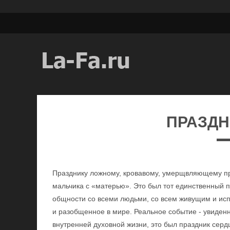
ПРАЗДН
Празднику ложному, кровавому, умерщвляющему пр
мальчика с «матерью». Это был тот единственный п
общности со всеми людьми, со всем живущим и ис
и разобщенное в мире. Реальное событие - увиденн
внутренней духовной жизни, это был праздник серд