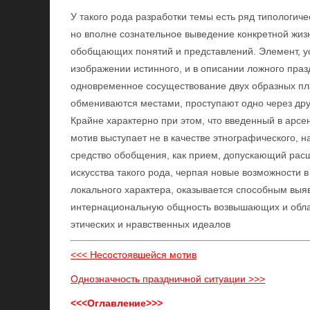
У такого рода разработки темы есть ряд типологиче
но вполне сознательное выведение конкретной жизн
обобщающих понятий и представлений. Элемент, усл
изображении истинного, и в описании ложного праз
одновременное сосуществование двух образных пла
обмениваются местами, проступают одно через дру
Крайне характерно при этом, что введенный в арс
мотив выступает не в качестве этнографического, н
средство обобщения, как прием, допускающий рас
искусства такого рода, черпая новые возможности
локального характера, оказывается способным выяв
интернациональную общность возвышающих и обл
этических и нравственных идеалов
<<< Несостоявшейся мотив
Однозначность праздничной ситуации >>>
<<<Оглавление>>>