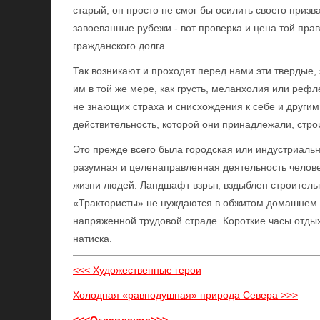
старый, он просто не смог бы осилить своего призв
завоеванные рубежи - вот проверка и цена той пра
гражданского долга.
Так возникают и проходят перед нами эти твердые,
им в той же мере, как грусть, меланхолия или реф
не знающих страха и снисхождения к себе и другим
действительность, которой они принадлежали, стр
Это прежде всего была городская или индустриальна
разумная и целенаправленная деятельность человек
жизни людей. Ландшафт взрыт, вздыблен строитель
«Трактористы» не нуждаются в обжитом домашнем 
напряженной трудовой страде. Короткие часы отды
натиска.
<<< Художественные герои
Холодная «равнодушная» природа Севера >>>