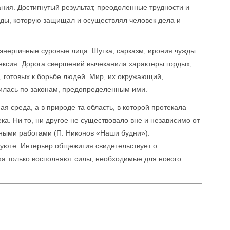
ания. Достигнутый результат, преодоленные трудности и
вды, которую защищал и осуществлял человек дела и
 энергичные суровые лица. Шутка, сарказм, ирония чужды
лексия. Дорога свершений вычеканила характеры гордых,
, готовых к борьбе людей. Мир, их окружающий,
оилась по законам, предопределенным ими.
я среда, а в природе та область, в которой протекала
а. Ни то, ни другое не существовало вне и независимо от
ными работами (П. Никонов «Наши будни»).
уюте. Интерьер общежития свидетельствует о
ха только восполняют силы, необходимые для нового