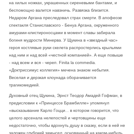
на хилых ножках, украшенных сиреневыми бантами, и
беспомощно валится навзничь. Развязка близится.
Недаром Аргана преследовал страх смерти. В апофеозе
спектакля Станиславского - Бенуа Аргана, окруженного
амурами-клистироносцами в момент славы забирала
богиня мудрости Минерва. У Щукина в «звездный час»
героя костлявые руки скелета распростерлись крыльями
над ним и над всей «честной компанией». А еще повыше
- над всем и вся - череп. Finita la commedia.
«Доктриссимус коллегия» мечена знаком небытия.
Веселая и дерзкая клоунада оборачивается
трагикомедией.
Духовный отец Щукина, Эрнст Теодор Амадей Гофман, в
предисловии к «Принцессе Брамбилле» упомянул
«высказывание Карло Гоцци... в котором говорится, что
целого арсенала нелепостей и чертовщины еще
недостаточно, чтобы вдохнуть душу в сказку, если в ней не
заложен глубокий замысел, основанный на каком-нибудь