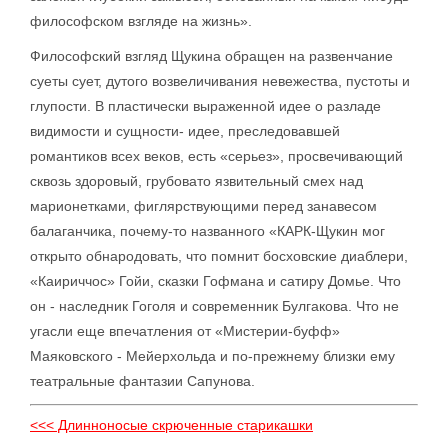
философском взгляде на жизнь».
Философский взгляд Щукина обращен на развенчание
суеты сует, дутого возвеличивания невежества, пустоты и
глупости. В пластически выраженной идее о разладе
видимости и сущности- идее, преследовавшей
романтиков всех веков, есть «серьез», просвечивающий
сквозь здоровый, грубовато язвительный смех над
марионетками, фиглярствующими перед занавесом
балаганчика, почему-то названного «КАРК-Щукин мог
открыто обнародовать, что помнит босховские диаблери,
«Каириччос» Гойи, сказки Гофмана и сатиру Домье. Что
он - наследник Гоголя и современник Булгакова. Что не
угасли еще впечатления от «Мистерии-буфф»
Маяковского - Мейерхольда и по-прежнему близки ему
театральные фантазии Сапунова.
<<< Длинноносые скрюченные старикашки