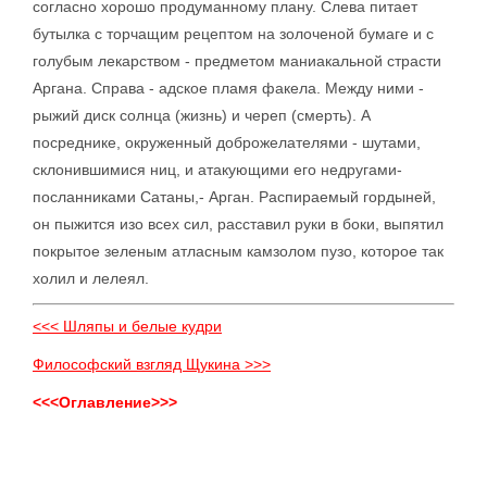
согласно хорошо продуманному плану. Слева питает
бутылка с торчащим рецептом на золоченой бумаге и с
голубым лекарством - предметом маниакальной страсти
Аргана. Справа - адское пламя факела. Между ними -
рыжий диск солнца (жизнь) и череп (смерть). А
посреднике, окруженный доброжелателями - шутами,
склонившимися ниц, и атакующими его недругами-
посланниками Сатаны,- Арган. Распираемый гордыней,
он пыжится изо всех сил, расставил руки в боки, выпятил
покрытое зеленым атласным камзолом пузо, которое так
холил и лелеял.
<<< Шляпы и белые кудри
Философский взгляд Щукина >>>
<<<Оглавление>>>