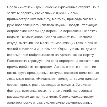
Слева «чистые» - длинноносые скрюченные старикашки в
завитых париках, съехавших с лысин, и алых,
приличествующих моменту, мантиях, прикладываются к
руке новоявленного «светила науки». Позади - торчащие
островерхие шляпы «докторес» на перекошенных рожах
недвижных манекенов. Справа «нечистые» - незнамо
откуда выскочившие маски гримасничащих грязно-сизых
чертей с факелом и на помеле. Одни - угрюмые, другие -
веселые, они набрасываются на Аргана, как на жертву.
Расстановка «враждующих сил» определена сознательно
прямолинейным контрастом. Лагерь «чистых» - горячие
цвета, круто проведенные контуры, пастозно положенные
локальные пятна. «Нечистые» - холодная гамма лиловых,
серых, черных, расплывающиеся силуэты, бугристая
фактура, плетенка косых путаных линий, нанесенных
размашистым движением кисти. Сверху «доходчивые»
аллегорические знаки, симметрично скомпонованные,