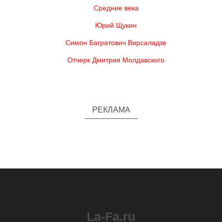
Средние века
Юрий Щукин
Симон Багратович Вирсаладзе
Отчерк Дмитрия Молдавского
РЕКЛАМА
La-Fa.ru