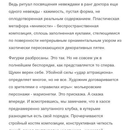
Ведь ритуал посвящения невеждами в ранг доктора еще
одного невежды - кажимость, пустая форма, не
оплодотворенная реальным содержанием. Пластическая
метафора «мнимости» - беспространственная
композиция, сплошь заполненная куклами, стелющимися
по поверхности непрерывным орнаментальным узором из
хаотически пересекающихся декоративных пятен.
Фигурки разбросаны. Это так. Но не совсем уж в
полнейшем беспорядке, как представляется то сперва.
Щукин верен себе. Убойной силы «удар аттракциона»
определяет многое, но не все. Художник договаривается
со зрителями о «правилах игры»: мольеровские
персонажи - марионетки. Это присказка. А сказка
впереди. И всмотревшись, мы замечаем, что в хаосе
преднамеренно запутанного клубка, в кутерьме
разноцветья есть свой порядок. Прочерчиваются
стройный костяк композиции, конструктивная четкость