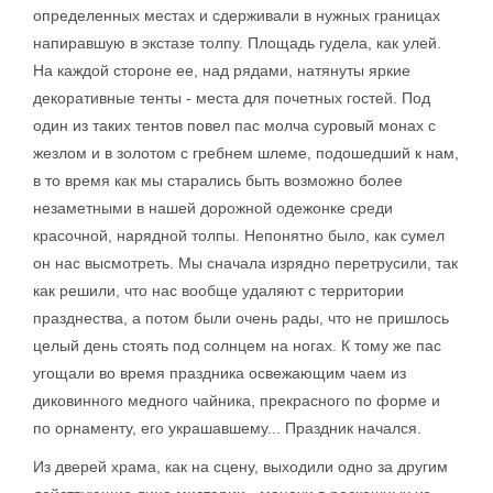
определенных местах и сдерживали в нужных границах
напиравшую в экстазе толпу. Площадь гудела, как улей.
На каждой стороне ее, над рядами, натянуты яркие
декоративные тенты - места для почетных гостей. Под
один из таких тентов повел пас молча суровый монах с
жезлом и в золотом с гребнем шлеме, подошедший к нам,
в то время как мы старались быть возможно более
незаметными в нашей дорожной одежонке среди
красочной, нарядной толпы. Непонятно было, как сумел
он нас высмотреть. Мы сначала изрядно перетрусили, так
как решили, что нас вообще удаляют с территории
празднества, а потом были очень рады, что не пришлось
целый день стоять под солнцем на ногах. К тому же пас
угощали во время праздника освежающим чаем из
диковинного медного чайника, прекрасного по форме и
по орнаменту, его украшавшему... Праздник начался.
Из дверей храма, как на сцену, выходили одно за другим