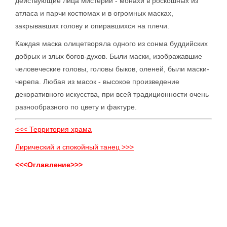
действующие лица мистерии - монахи в роскошных из
атласа и парчи костюмах и в огромных масках,
закрывавших голову и опиравшихся на плечи.
Каждая маска олицетворяла одного из сонма буддийских
добрых и злых богов-духов. Были маски, изображавшие
человеческие головы, головы быков, оленей, были маски-
черепа. Любая из масок - высокое произведение
декоративного искусства, при всей традиционности очень
разнообразного по цвету и фактуре.
<<< Территория храма
Лирический и спокойный танец >>>
<<<Оглавление>>>