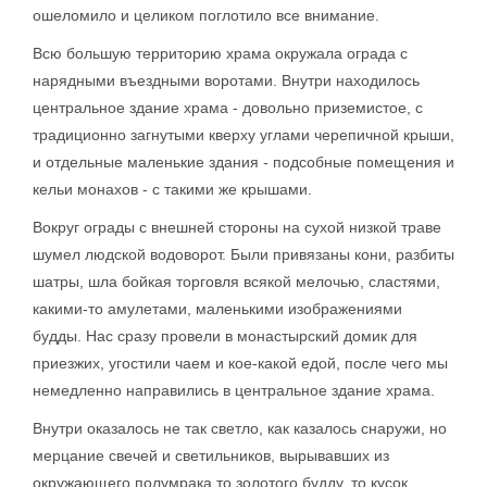
ошеломило и целиком поглотило все внимание.
Всю большую территорию храма окружала ограда с
нарядными въездными воротами. Внутри находилось
центральное здание храма - довольно приземистое, с
традиционно загнутыми кверху углами черепичной крыши,
и отдельные маленькие здания - подсобные помещения и
кельи монахов - с такими же крышами.
Вокруг ограды с внешней стороны на сухой низкой траве
шумел людской водоворот. Были привязаны кони, разбиты
шатры, шла бойкая торговля всякой мелочью, сластями,
какими-то амулетами, маленькими изображениями
будды. Нас сразу провели в монастырский домик для
приезжих, угостили чаем и кое-какой едой, после чего мы
немедленно направились в центральное здание храма.
Внутри оказалось не так светло, как казалось снаружи, но
мерцание свечей и светильников, вырывавших из
окружающего полумрака то золотого будду, то кусок