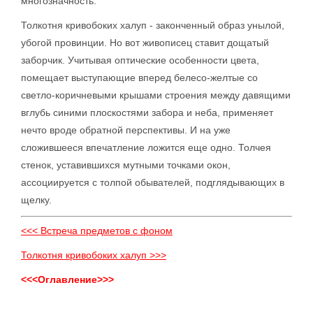
многозначность.
Толкотня кривобоких халуп - законченный образ унылой,
убогой провинции. Но вот живописец ставит дощатый
заборчик. Учитывая оптические особенности цвета,
помещает выступающие вперед белесо-желтые со
светло-коричневыми крышами строения между давящими
вглубь синими плоскостями забора и неба, применяет
нечто вроде обратной перспективы. И на уже
сложившееся впечатление ложится еще одно. Толчея
стенок, уставившихся мутными точками окон,
ассоциируется с толпой обывателей, подглядывающих в
щелку.
<<< Встреча предметов с фоном
Толкотня кривобоких халуп >>>
<<<Оглавление>>>