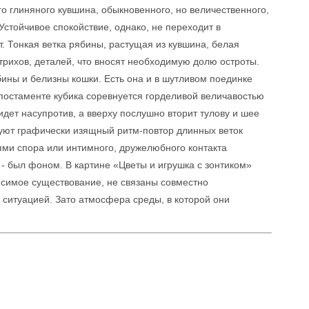
го глиняного кувшина, обыкновенного, но величественного,
Устойчивое спокойствие, однако, не переходит в
. Тонкая ветка рябины, растущая из кувшина, белая
штрихов, деталей, что вносят необходимую долю остроты.
ябины и белизны кошки. Есть она и в шутливом поединке
постаменте кубика соревнуется горделивой величавостью
дет насупротив, а вверху послушно вторит тулову и шее
руют графически изящный ритм-повтор длинных веток
ми спора или интимного, дружелюбного контакта
- был фоном. В картине «Цветы и игрушка с зонтиком»
исимое существование, не связаны совместно
ситуацией. Зато атмосфера среды, в которой они