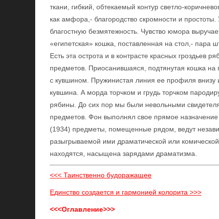
ткани, гибкий, обтекаемый контур светло-коричнево
как амфора,- благородство скромности и простоты. 
благостную безмятежность. Чувство юмора выручает
«египетская» кошка, поставленная на стол,- пара 
Есть эта острота и в контрасте красных гроздьев р
предметов. Приосанившаяся, подтянутая кошка на 
с кувшином. Пружинистая линия ее профиля внизу и
кувшина. А морда торчком и грудь торчком пароди
рябины. До сих пор мы были невольными свидетеля
предметов. Фон выполнял свое прямое назначение 
(1934) предметы, помещенные рядом, ведут незав
разыгрываемой ими драматической или комической 
находятся, насыщена зарядами драматизма.
<<< Таинственно будоражащее
Единство создается и гармонией колорита >>>
<<<Оглавление>>>