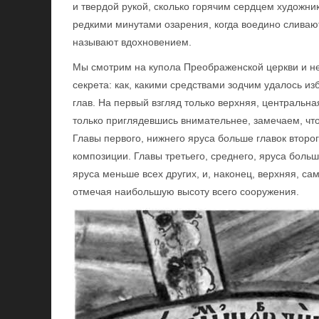
и твердой рукой, сколько горячим сердцем художник
редкими минутами озарения, когда воедино сливают
называют вдохновением.
Мы смотрим на купола Преображенской церкви и не
секрета: как, какими средствами зодчим удалось и
глав. На первый взгляд только верхняя, центральна
только приглядевшись внимательнее, замечаем, что 
Главы первого, нижнего яруса больше главок второ
композиции. Главы третьего, среднего, яруса больше
яруса меньше всех других, и, наконец, верхняя, с
отмечая наибольшую высоту всего сооружения.