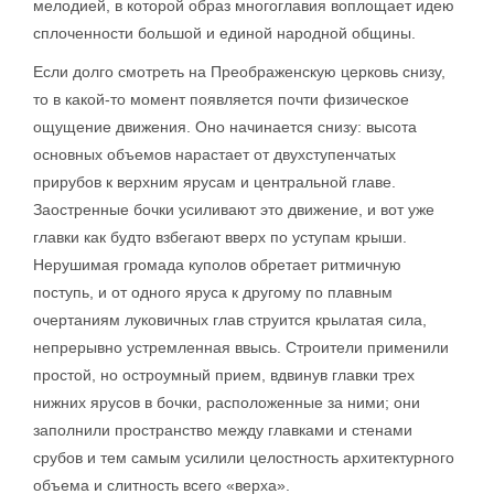
мелодией, в которой образ многоглавия воплощает идею
сплоченности большой и единой народной общины.
Если долго смотреть на Преображенскую церковь снизу,
то в какой-то момент появляется почти физическое
ощущение движения. Оно начинается снизу: высота
основных объемов нарастает от двухступенчатых
прирубов к верхним ярусам и центральной главе.
Заостренные бочки усиливают это движение, и вот уже
главки как будто взбегают вверх по уступам крыши.
Нерушимая громада куполов обретает ритмичную
поступь, и от одного яруса к другому по плавным
очертаниям луковичных глав струится крылатая сила,
непрерывно устремленная ввысь. Строители применили
простой, но остроумный прием, вдвинув главки трех
нижних ярусов в бочки, расположенные за ними; они
заполнили пространство между главками и стенами
срубов и тем самым усилили целостность архитектурного
объема и слитность всего «верха».