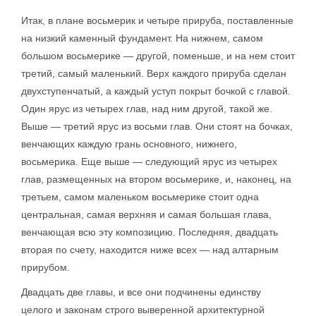
Итак, в плане восьмерик и четыре прируба, поставленные
на низкий каменный фундамент. На нижнем, самом
большом восьмерике — другой, поменьше, и на нем стоит
третий, самый маленький. Верх каждого прируба сделан
двухступенчатый, а каждый уступ покрыт бочкой с главой.
Один ярус из четырех глав, над ним другой, такой же.
Выше — третий ярус из восьми глав. Они стоят на бочках,
венчающих каждую грань основного, нижнего,
восьмерика. Еще выше — следующий ярус из четырех
глав, размещенных на втором восьмерике, и, наконец, на
третьем, самом маленьком восьмерике стоит одна
центральная, самая верхняя и самая большая глава,
венчающая всю эту композицию. Последняя, двадцать
вторая по счету, находится ниже всех — над алтарным
прирубом.
Двадцать две главы, и все они подчинены единству
целого и законам строго выверенной архитектурной