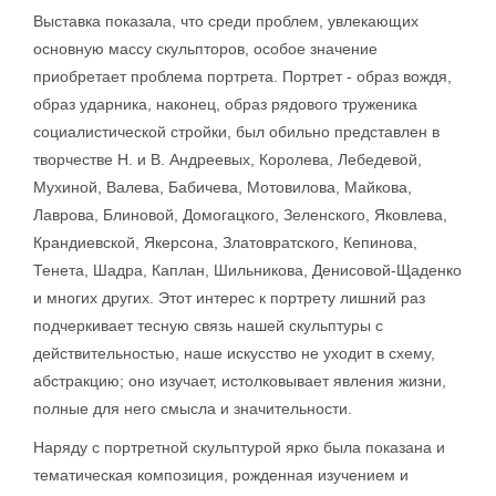
Выставка показала, что среди проблем, увлекающих
основную массу скульпторов, особое значение
приобретает проблема портрета. Портрет - образ вождя,
образ ударника, наконец, образ рядового труженика
социалистической стройки, был обильно представлен в
творчестве Н. и В. Андреевых, Королева, Лебедевой,
Мухиной, Валева, Бабичева, Мотовилова, Майкова,
Лаврова, Блиновой, Домогацкого, Зеленского, Яковлева,
Крандиевской, Якерсона, Златовратского, Кепинова,
Тенета, Шадра, Каплан, Шильникова, Денисовой-Щаденко
и многих других. Этот интерес к портрету лишний раз
подчеркивает тесную связь нашей скульптуры с
действительностью, наше искусство не уходит в схему,
абстракцию; оно изучает, истолковывает явления жизни,
полные для него смысла и значительности.
Наряду с портретной скульптурой ярко была показана и
тематическая композиция, рожденная изучением и