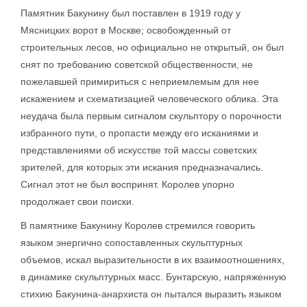
Памятник Бакунину был поставлен в 1919 году у
Мясницких ворот в Москве; освобожденный от
строительных лесов, но официально не открытый, он был
снят по требованию советской общественности, не
пожелавшей примириться с неприемлемым для нее
искажением и схематизацией человеческого облика. Эта
неудача была первым сигналом скульптору о порочности
избранного пути, о пропасти между его исканиями и
представлениями об искусстве той массы советских
зрителей, для которых эти искания предназначались.
Сигнал этот не был воспринят. Королев упорно
продолжает свои поиски.
В памятнике Бакунину Королев стремился говорить
языком энергично сопоставленных скульптурных
объемов, искал выразительности в их взаимоотношениях,
в динамике скульптурных масс. Бунтарскую, напряженную
стихию Бакунина-анархиста он пытался выразить языком