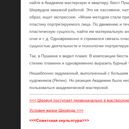
найти в Академии мастерскую и квартиру. Бюст Пу
Шервудом заказной работой. Это не пассивное, на
образ, ищет экспрессию. «Моим методом стали при
пластику портретируемого лица. По движению и те
пластическую сущность, найти им материальную ана
огне и т. д. Одновременно я стремился связать пл
сущностью деятельности и психологии портретируе
Так, в Пушкине я видел пламя. В композиции бюст
стихию пламени и одновременно выразить бурный т
Нешаблонно задуманный, выполненный с большим 
художников (Репин). Но реакция Академии была не
пользоваться академической мастерской.
<<< Шервуд поступает первоначально в мастерск
Условия жизни Шервуда >>>
<<<Советская скульптура>>>