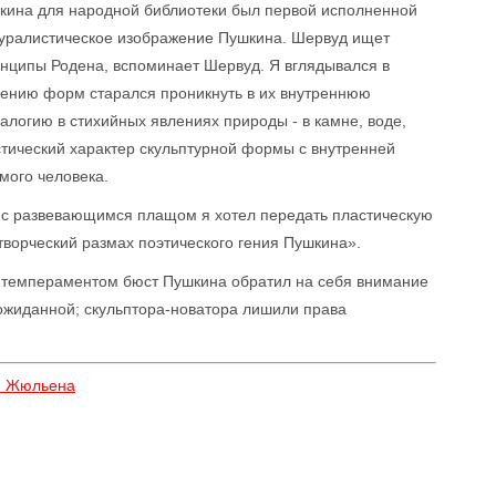
шкина для народной библиотеки был первой исполненной
туралистическое изображение Пушкина. Шервуд ищет
нципы Родена, вспоминает Шервуд. Я вглядывался в
чению форм старался проникнуть в их внутреннюю
логию в стихийных явлениях природы - в камне, воде,
астический характер скульптурной формы с внутренней
мого человека.
а с развевающимся плащом я хотел передать пластическую
ворческий размах поэтического гения Пушкина».
темпераментом бюст Пушкина обратил на себя внимание
ожиданной; скульптора-новатора лишили права
ую Жюльена