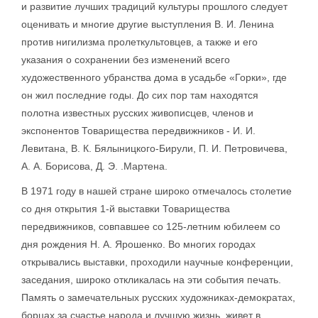
и развитие лучших традиций культуры прошлого следует
оценивать и многие другие выступления В. И. Ленина
против нигилизма пролеткультовцев, а также и его
указания о сохранении без изменений всего
художественного убранства дома в усадьбе «Горки», где
он жил последние годы. До сих пор там находятся
полотна известных русских живописцев, членов и
экспонентов Товарищества передвижников - И. И.
Левитана, В. К. Бялыницкого-Бирули, П. И. Петровичева,
А. А. Борисова, Д. Э. .Мартена.
В 1971 году в нашей стране широко отмечалось столетие
со дня открытия 1-й выставки Товарищества
передвижников, совпавшее со 125-летним юбилеем со
дня рождения Н. А. Ярошенко. Во многих городах
открывались выставки, проходили научные конференции,
заседания, широко откликалась на эти события печать.
Память о замечательных русских художниках-демократах,
борцах за счастье народа и лучшую жизнь, живет в