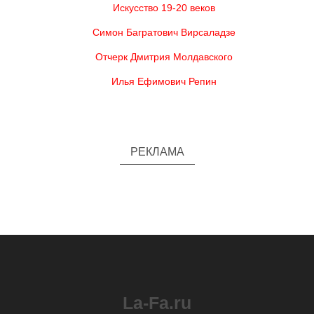
Искусство 19-20 веков
Симон Багратович Вирсаладзе
Отчерк Дмитрия Молдавского
Илья Ефимович Репин
РЕКЛАМА
La-Fa.ru