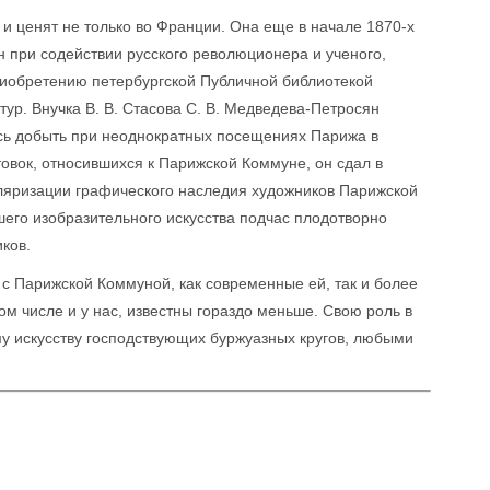
 ценят не только во Франции. Она еще в начале 1870-х
он при содействии русского революционера и ученого,
риобретению петербургской Публичной библиотекой
тур. Внучка В. В. Стасова С. В. Медведева-Петросян
ось добыть при неоднократных посещениях Парижа в
овок, относившихся к Парижской Коммуне, он сдал в
ляризации графического наследия художников Парижской
шего изобразительного искусства подчас плодотворно
ков.
с Парижской Коммуной, как современные ей, так и более
том числе и у нас, известны гораздо меньше. Свою роль в
у искусству господствующих буржуазных кругов, любыми