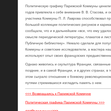
Политическую графику Парижской Коммуны ценили и
годов привлекла к себе внимание В. В. Стасова, и 
участника Коммуны П. Л. Лаврова способствовал п
большой коллекции политических рисунков и карика
сообщала, что и в дальнейшем «все, что ему удал
смысле периодической литературы, плакатов и лист
Публичную библиотеку». Немало сделали для попу
Коммуны и советские исследователи, а мастера на
используют опыт своих французских предшественни
Однако живопись и скульптура Франции, связанные 
поздние, и в самой Франции, и в других странах, в 
этом сыграло отношение к боевому революционном
путями стремившихся изгладить память о нем.
<<< Возвращаясь к Парижской Коммуне
Политическая графика Парижской Коммуны >>>