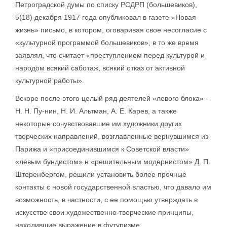
Петроградской думы по списку РСДРП (большевиков),
5(18) декабря 1917 года опубликовал в газете «Новая
жизнь» письмо, в котором, оговаривая свое несогласие с
«культурной программой большевиков», в то же время
заявлял, что считает «преступлением перед культурой и
народом всякий саботаж, всякий отказ от активной
культурной работы».
Вскоре после этого целый ряд деятелей «левого блока» -
Н. Н. Пу-нин, Н. И. Альтман, А. Е. Карев, а также
некоторые сочувствовавшие им художники других
творческих направлений, возглавленные вернувшимся из
Парижа и «присоединившимся к Советской власти»
«левым бундистом» н «решительным модернистом» Д. П.
Штеренбергом, решили установить более прочные
контакты с новой государственной властью, что давало им
возможность, в частности, с ее помощью утверждать в
искусстве свои художественно-творческие принципы,
находившие выражение в футуризме.