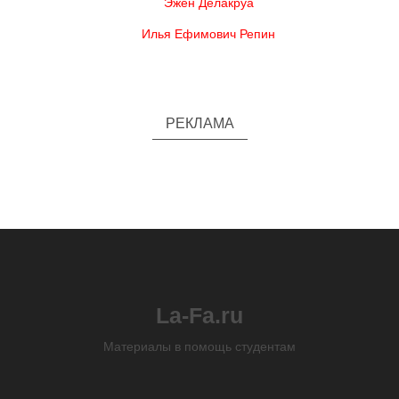
Эжен Делакруа
Илья Ефимович Репин
РЕКЛАМА
La-Fa.ru
Материалы в помощь студентам