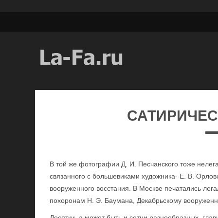
САТИРИЧЕС
В той же фотографии Д. И. Песчанского тоже нелега
связанного с большевиками художника- Е. В. Орлов
вооруженного восстания. В Москве печатались лег
похоронам Н. Э. Баумана, Декабрьскому вооруженн
Десятки, а может быть и сотни разнообразных, гла