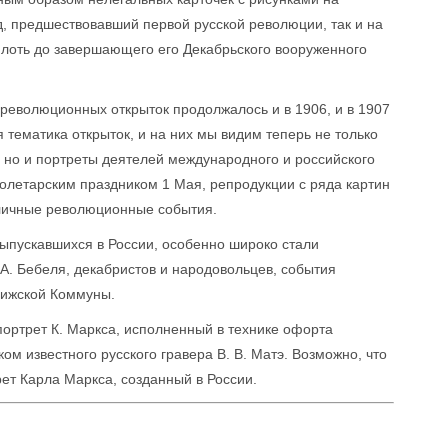
, предшествовавший первой русской революции, так и на
плоть до завершающего его Декабрьского вооруженного
революционных открыток продолжалось и в 1906, и в 1907
я тематика открыток, и на них мы видим теперь не только
, но и портреты деятелей международного и российского
олетарским праздником 1 Мая, репродукции с ряда картин
зличные революционные события.
 выпускавшихся в России, особенно широко стали
 А. Бебеля, декабристов и народовольцев, события
рижской Коммуны.
портрет К. Маркса, исполненный в технике офорта
ом известного русского гравера В. В. Матэ. Возможно, что
ет Карла Маркса, созданный в России.