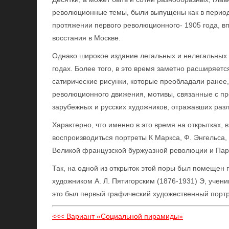
революционные темы, были выпущены как в период
протяжении первого революционного- 1905 года, в
восстания в Москве.
Однако широкое издание легальных и нелегальных 
годах. Более того, в это время заметно расширяетс
сатирические рисунки, которые преобладали ранее
революционного движения, мотивы, связанные с пр
зарубежных и русских художников, отражавших ра
Характерно, что именно в это время на открытках,
воспроизводиться портреты К Маркса, Ф. Энгельса,
Великой французской буржуазной революции и Па
Так, на одной из открыток этой поры был помещен 
художником А. Л. Пятигорским (1876-1931) Э, ученик
это был первый графический художественный портр
<<< Вариант «Социальной пирамиды»