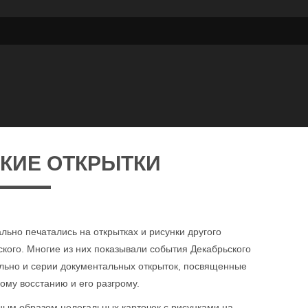
КИЕ ОТКРЫТКИ
льно печатались на открытках и рисунки другого
ского. Многие из них показывали события Декабрьского
ально и серии документальных открыток, посвященные
ому восстанию и его разгрому.
вным образом нелегальных карточек с рисунками на