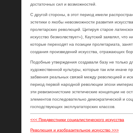
достаточных сил и возможностей.
С другой стороны, в этот период имели распростран
эстетики о якобы невозможности развития искусств
пролетарских революций. Цитируя старое латинское 
искусство безмолвствует»), Каутский заявлял, что 
которые переходят на позиции пролетариата, заня
создания произведений искусства, отражающих бор
Подобные утверждения создавали базу не только д
художественной культуры, которые так или иначе пр
забвения реальных связей между революцией и иск
период первой народной революции эпохи империал
эти ревизионистские эстетические концепции не ос
элементов последовательно демократической и соци
господствующих эксплуататорских классов.
<<< Предвестники социалистического искусства
Революция и изобразительное искусство >>>