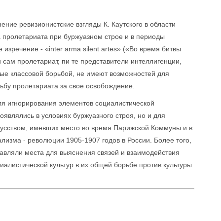
ение ревизионистские взгляды К. Каутского в области
а пролетариата при буржуазном строе и в периоды
изречение - «inter arma silent artes» («Во время битвы
ни сам пролетариат, пи те представители интеллигенции,
тые классовой борьбой, не имеют возможностей для
ьбу пролетариата за свое освобождение.
ля игнорирования элементов социалистической
оявлялись в условиях буржуазного строя, но и для
усством, имевших место во время Парижской Коммуны и в
изма - революции 1905-1907 годов в России. Более того,
тавляли места для выяснения связей и взаимодействия
алистической культур в их общей борьбе против культуры