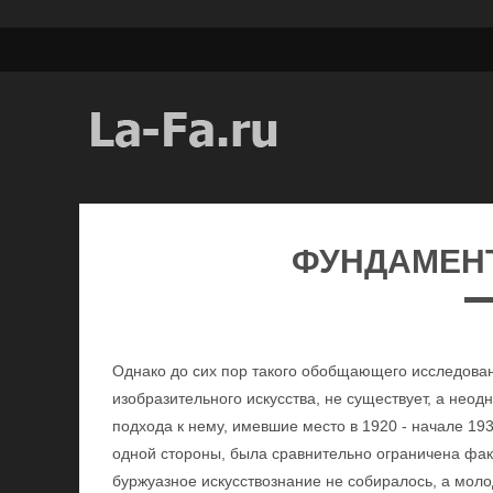
ФУНДАМЕН
Однако до сих пор такого обобщающего исследован
изобразительного искусства, не существует, а нео
подхода к нему, имевшие место в 1920 - начале 193
одной стороны, была сравнительно ограничена факт
буржуазное искусствознание не собиралось, а моло