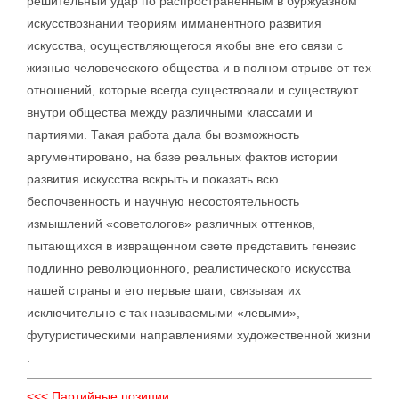
решительный удар по распространенным в буржуазном
искусствознании теориям имманентного развития
искусства, осуществляющегося якобы вне его связи с
жизнью человеческого общества и в полном отрыве от тех
отношений, которые всегда существовали и существуют
внутри общества между различными классами и
партиями. Такая работа дала бы возможность
аргументировано, на базе реальных фактов истории
развития искусства вскрыть и показать всю
беспочвенность и научную несостоятельность
измышлений «советологов» различных оттенков,
пытающихся в извращенном свете представить генезис
подлинно революционного, реалистического искусства
нашей страны и его первые шаги, связывая их
исключительно с так называемыми «левыми»,
футуристическими направлениями художественной жизни
.
<<< Партийные позиции