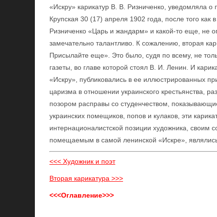
«Искру» карикатур В. В. Ризниченко, уведомляла о 
Крупская 30 (17) апреля 1902 года, после того как 
Ризниченко «Царь и жандарм» и какой-то еще, не 
замечательно талантливо. К сожалению, вторая кар
Присылайте еще». Это было, судя по всему, не тол
газеты, во главе которой стоял В. И. Ленин. И кари
«Искру», публиковались в ее иллюстрированных пр
царизма в отношении украинского крестьянства, р
позором расправы со студенчеством, показывающи
украинских помещиков, попов и кулаков, эти карик
интернационалистской позиции художника, своим 
помещаемым в самой ленинской «Искре», являлись
<<< Художник и поэт
Вторая карикатура >>>
<<<Оглавление>>>