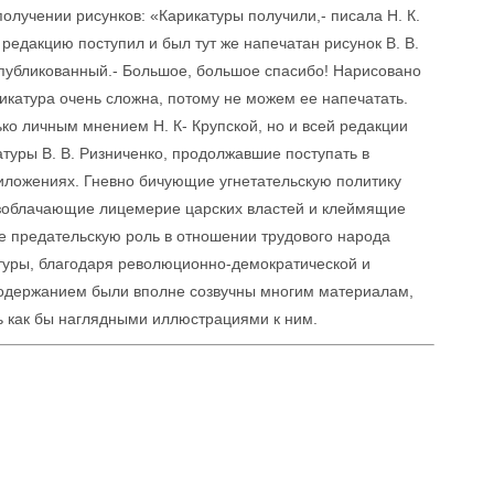
получении рисунков: «Карикатуры получили,- писала Н. К.
в редакцию поступил и был тут же напечатан рисунок В. В.
опубликованный.- Большое, большое спасибо! Нарисовано
икатура очень сложна, потому не можем ее напечатать.
ько личным мнением Н. К- Крупской, но и всей редакции
катуры В. В. Ризниченко, продолжавшие поступать в
иложениях. Гневно бичующие угнетательскую политику
азоблачающие лицемерие царских властей и клеймящие
е предательскую роль в отношении трудового народа
атуры, благодаря революционно-демократической и
содержанием были вполне созвучны многим материалам,
 как бы наглядными иллюстрациями к ним.