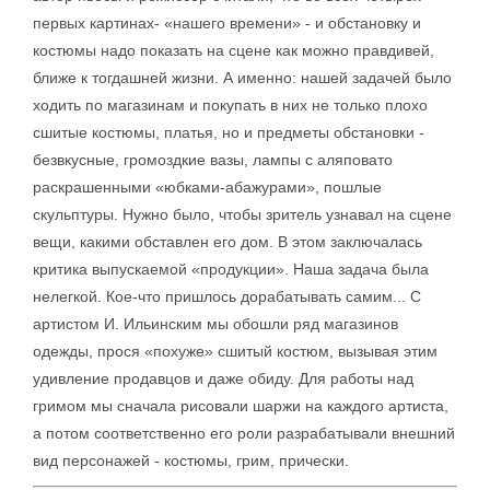
первых картинах- «нашего времени» - и обстановку и
костюмы надо показать на сцене как можно правдивей,
ближе к тогдашней жизни. А именно: нашей задачей было
ходить по магазинам и покупать в них не только плохо
сшитые костюмы, платья, но и предметы обстановки -
безвкусные, громоздкие вазы, лампы с аляповато
раскрашенными «юбками-абажурами», пошлые
скульптуры. Нужно было, чтобы зритель узнавал на сцене
вещи, какими обставлен его дом. В этом заключалась
критика выпускаемой «продукции». Наша задача была
нелегкой. Кое-что пришлось дорабатывать самим... С
артистом И. Ильинским мы обошли ряд магазинов
одежды, прося «похуже» сшитый костюм, вызывая этим
удивление продавцов и даже обиду. Для работы над
гримом мы сначала рисовали шаржи на каждого артиста,
а потом соответственно его роли разрабатывали внешний
вид персонажей - костюмы, грим, прически.