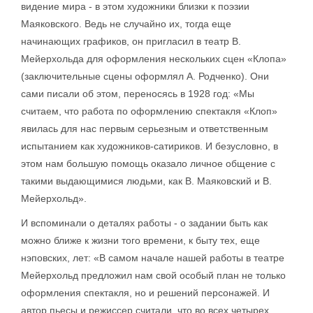
видение мира - в этом художники близки к поэзии
Маяковского. Ведь не случайно их, тогда еще
начинающих графиков, он пригласил в театр В.
Мейерхольда для оформления нескольких сцен «Клопа»
(заключительные сцены оформлял А. Родченко). Они
сами писали об этом, переносясь в 1928 год: «Мы
считаем, что работа по оформлению спектакля «Клоп»
явилась для нас первым серьезным и ответственным
испытанием как художников-сатириков. И безусловно, в
этом нам большую помощь оказало личное общение с
такими выдающимися людьми, как В. Маяковский и В.
Мейерхольд».
И вспоминали о деталях работы - о задании быть как
можно ближе к жизни того времени, к быту тех, еще
нэповских, лет: «В самом начале нашей работы в театре
Мейерхольд предложил нам свой особый план не только
оформления спектакля, но и решений персонажей. И
автор пьесы и режиссер считали, что во всех четырех