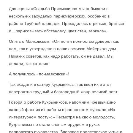
Для сцены «Свадьба Присыпкина» мы побывали в
нескольких захудалых парикмахерских, особенно в
районе Трубной площади. Приходилось стричься, бриться
и... зарисовывать обстановку, цвет стен, зеркала».
Опять о Маяковском: «Он почти полностью доверял как
нам, так и утверждению наших эскизов Мейерхольдом.
Никаких советов, как надо работать, он не давал. Мы
делали, как хотели»
А получилось «по-маяковски»!
Так входили в сатиру Кукрыниксы, так ввел их в этот
невероятно трудный и благородный жанр великий поэт.
Говоря о работе Кукрыниксов, напомним чрезвычайно
важный факт из их работы в рапповском журнале «На
литературном посту»: «Несмотря на свою молодость,
Кукрыниксы не стали слепым орудием в руках
рапповского руководства. Здоровое пролетарское чутье и